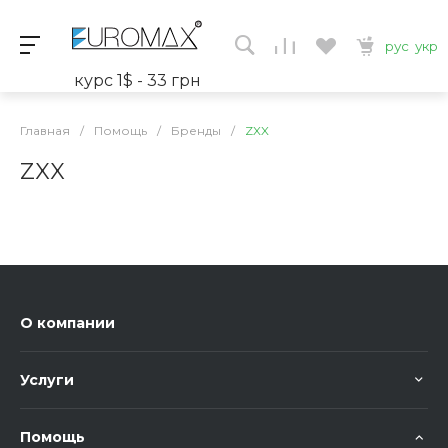
рус
укр
курс 1$ - 33 грн
Главная
/
Помощь
/
Бренды
/
ZXX
ZXX
О компании
Услуги
Помощь