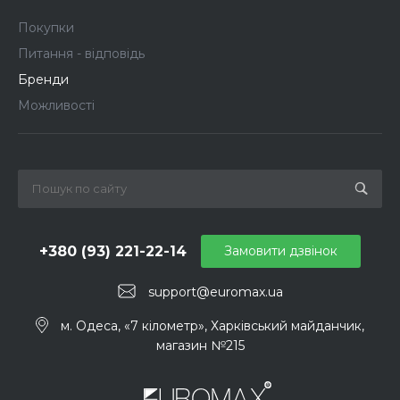
Покупки
Питання - відповідь
Бренди
Можливості
+380 (93) 221-22-14
Замовити дзвінок
support@euromax.ua
м. Одеса, «7 кілометр», Харківський майданчик,
магазин №215