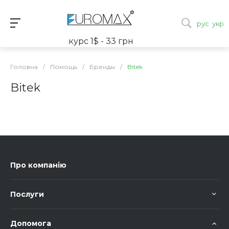
рус
укр
курс 1$ - 33 грн
Головна
/
Помощь
/
Бренды
/
Bitek
Bitek
Про компанію
Послуги
Допомога