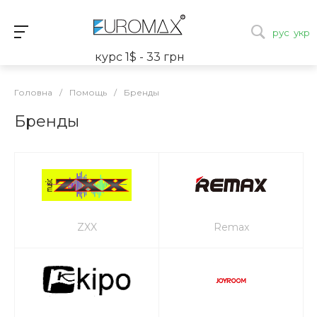
рус
укр
курс 1$ - 33 грн
Головна
/
Помощь
/
Бренды
Бренды
ZXX
Remax