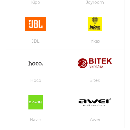
Kipo
Joyroom
JBL
Inkax
Hoco
Bitek
Bavin
Awei